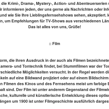
 die Krimi-, Drama-, Mystery-, Action- und Abenteuerserien
ir informieren jeden, der uns gerne als Nachrichten oder In
und wie Sie Ihre Lieblingsfernsehshows sehen, akzeptiert. Ic
sein, um Empfehlungen für TV-Shows aus verschiedenen Lände
Das ist alles von uns, Grüße!
:: Film
form, die ihren Ausdruck in der auch als Filmen bezeichnet
 Kamera- und Tontechnik findet, bei Stummfilmen war der To
chiedliche Möglichkeiten versucht. In der Regel werden die
keln auf eine Bildwand projiziert oder auf einem Bildschirm
en Filmen des Kinos und des Fernsehens meist um farbige Bil
alt sind. Der Film ist unter anderem Gegenstand der Filmwi
ische, kulturelle und künstlerische Entwicklung dieses opti
ängen um 1900 ist unter Filmgeschichte ausführlich dargeste