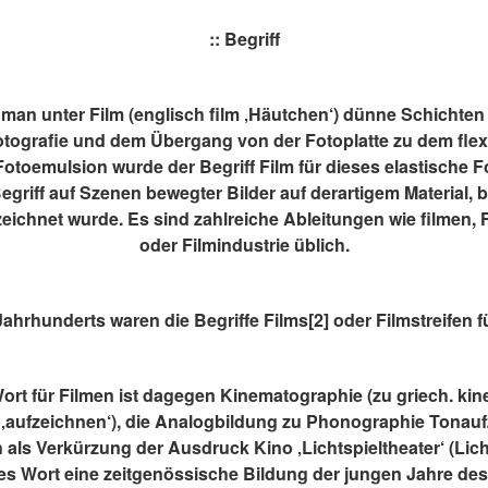
:: Begriff
an unter Film (englisch film ‚Häutchen‘) dünne Schichten (wi
tografie und dem Übergang von der Fotoplatte zu dem flexi
 Fotoemulsion wurde der Begriff Film für dieses elastische F
griff auf Szenen bewegter Bilder auf derartigem Material, bi
eichnet wurde. Es sind zahlreiche Ableitungen wie filmen, F
oder Filmindustrie üblich.
ahrhunderts waren die Begriffe Films[2] oder Filmstreifen fü
rt für Filmen ist dagegen Kinematographie (zu griech. kin
 ‚aufzeichnen‘), die Analogbildung zu Phonographie Tonau
 als Verkürzung der Ausdruck Kino ‚Lichtspieltheater‘ (Licht
es Wort eine zeitgenössische Bildung der jungen Jahre des