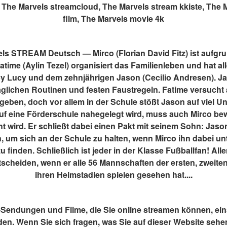
, The Marvels streamcloud, The Marvels stream kkiste, The 
film, The Marvels movie 4k
s STREAM Deutsch — Mirco (Florian David Fitz) ist aufgrund
time (Aylin Tezel) organisiert das Familienleben und hat all
 Lucy und dem zehnjährigen Jason (Cecilio Andresen). Jaso
täglichen Routinen und festen Faustregeln. Fatime versucht 
geben, doch vor allem in der Schule stößt Jason auf viel Un
uf eine Förderschule nahegelegt wird, muss auch Mirco bewe
ht wird. Er schließt dabei einen Pakt mit seinem Sohn: Jason 
 um sich an der Schule zu halten, wenn Mirco ihn dabei unte
u finden. Schließlich ist jeder in der Klasse Fußballfan! Alle
tscheiden, wenn er alle 56 Mannschaften der ersten, zweiten u
ihren Heimstadien spielen gesehen hat....
V-Sendungen und Filme, die Sie online streamen können, eins
den. Wenn Sie sich fragen, was Sie auf dieser Website sehe