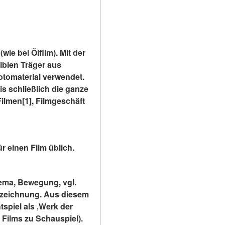
e bei Ölfilm). Mit der 
blen Träger aus 
otomaterial verwendet. 
s schließlich die ganze 
ilmen[1], Filmgeschäft 
r einen Film üblich.
ema, Bewegung, vgl. 
fzeichnung. Aus diesem 
spiel als ‚Werk der 
 Films zu Schauspiel).